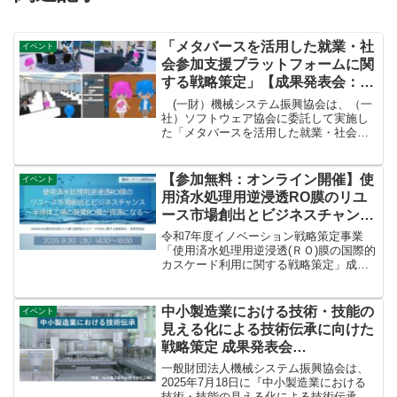
「メタバースを活用した就業・社
イベント
会参加支援プラットフォームに関
する戦略策定」【成果発表会：
2024/5/20(月) 15:00 オンライン開
(一財）機械システム振興協会は、（一
催】
社）ソフトウェア協会に委託して実施し
た「メタバースを活用した就業・社会参
加支援プラットフォームに関する戦略策
定」（令和５年度 イノベーション戦略策
定事業）の成果発表会を開催します。
【参加無料：オンライン開催】使
イベント
用済水処理用逆浸透RO膜のリユ
ース市場創出とビジネスチャン
ス ～半導体工場の廃棄RO膜が
令和7年度イノベーション戦略策定事業
資源になる～
「使用済水処理用逆浸透(ＲＯ)膜の国際的
カスケード利用に関する戦略策定」成果
発表会のお知らせを掲載しました。
中小製造業における技術・技能の
イベント
見える化による技術伝承に向けた
戦略策定 成果発表会
（2025/7/18(金)13:30開始、オン
一般財団法人機械システム振興協会は、
ライン開催）
2025年7月18日に『中小製造業における
技術・技能の見える化による技術伝承に