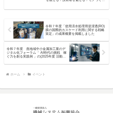
の面白いが大集結！～ に協賛しまし
た。栄えある「機械システム振興協会技
術力賞」は 北斗電子工業(株)様 に授与さ
れました。
令和７年度「使用済水処理用逆浸透(RO)
膜の国際的カスケード利用に関する戦略
策定」の成果概要を掲載しました
令和７年度 燕地域中小金属加工業のデ
ジタル化フォーラム「 AI時代の挑戦 稼
ぐ力を創る実践例 」の(2025年度 活動報
告書)を掲載しました
ホーム
イベント