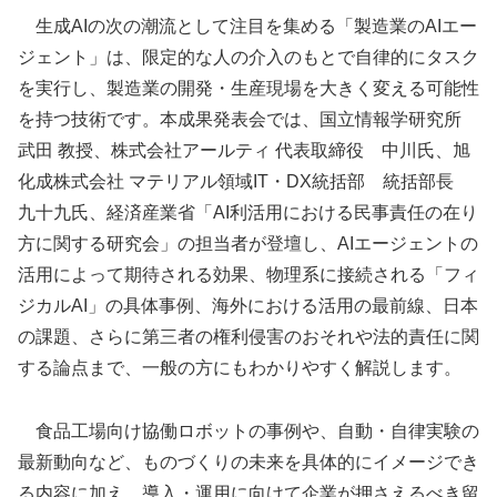
生成AIの次の潮流として注目を集める「製造業のAIエー
ジェント」は、限定的な人の介入のもとで自律的にタスク
を実行し、製造業の開発・生産現場を大きく変える可能性
を持つ技術です。本成果発表会では、国立情報学研究所
武田 教授、株式会社アールティ 代表取締役 中川氏、旭
化成株式会社 マテリアル領域IT・DX統括部 統括部長
九十九氏、経済産業省「AI利活用における民事責任の在り
方に関する研究会」の担当者が登壇し、AIエージェントの
活用によって期待される効果、物理系に接続される「フィ
ジカルAI」の具体事例、海外における活用の最前線、日本
の課題、さらに第三者の権利侵害のおそれや法的責任に関
する論点まで、一般の方にもわかりやすく解説します。
食品工場向け協働ロボットの事例や、自動・自律実験の
最新動向など、ものづくりの未来を具体的にイメージでき
る内容に加え、導入・運用に向けて企業が押さえるべき留