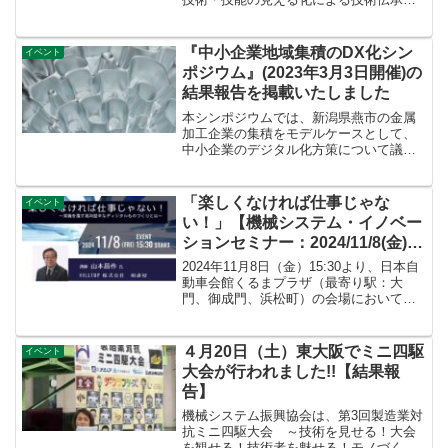
向けた戦略策定 成果発表会』を開催いた
します。本成果発表会は参加無料となっ
ておりますので、この機会に是非ご参加
『中小企業地域集積のDX化シン
イベント
ください。
ポジウム』(2023年3月3日開催)の
結果報告を掲載いたしました
本シンポジウムでは、新潟県燕市の金属
加工企業の集積をモデルケースとして、
中小企業のデジタル化方策について議論
しました。特別講演とパネルディスカッ
ションでは、ものづくりの現場における
課題解決とビジネスモデル変革の方向
「楽しくなければ仕事じゃな
イベント
性、そのための人材育成のあ...
い！」【機械システム・イノベー
ションセミナー：2024/11/8(金)
15:30～17:45 リアル開催】
2024年11月8日（金）15:30より、日本自
動車会館くるまプラザ（最寄り駅：大
門、御成門、浜松町）の会場において、
「第2回 機械システム・イノベーション
セミナー」を開催いたします。講師は、
山本昌作 氏（HILLTOP株式会社 相談役）
４月20日（土）東大阪でミニ四駆
イベント
です。
大会が行われました!!【結果報
告】
機械システム振興協会は、第3回製造業対
抗ミニ四駆大会 ～技術を見せる！大会
を観せる！技術者を魅せる！モノづくり