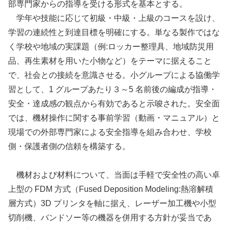
部専門家からの指導を受ける形式を基本とする。
学年や技能に応じて初級・中級・上級のコースを設け、
学習の連続性と到達目標を明確にする。単なる製作ではな
く学校や地域の実課題（例:ロッカー整理具、地域防災用
品、再生素材を用いた小物など）をテーマに据えること
で、社会との接続を意識させる。小グループによる協働学
習として、1 グループあたり３～5 名前後の編成が指導・
安全・達成感の観点から有効であると示唆された。安全面
では、機材操作に関する事前学習（動画・マニュアル）と
現場での外部専門家による安全指導を組み合わせ、学校
側・保護者側の信頼を構築する。
機材および材料について、当面は手軽で安全性の高い卓
上型の FDM 方式（Fused Deposition Modeling:熱溶解積
層方式）3D プリンタを軸に据え、レーザー加工機や小型
切削機、バンドソー等の機器を併用する方針が妥当であ