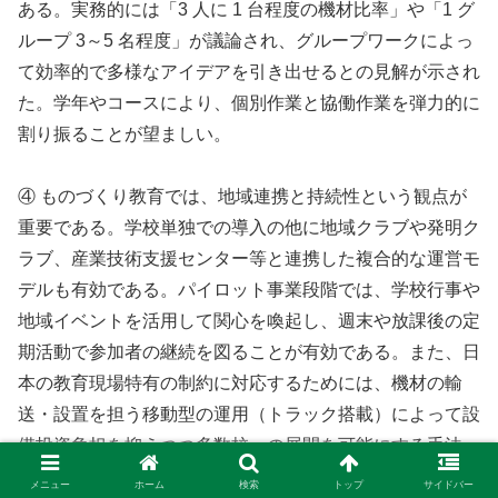
ある。実務的には「3 人に 1 台程度の機材比率」や「1 グ
ループ 3～5 名程度」が議論され、グループワークによっ
て効率的で多様なアイデアを引き出せるとの見解が示され
た。学年やコースにより、個別作業と協働作業を弾力的に
割り振ることが望ましい。
④ ものづくり教育では、地域連携と持続性という観点が
重要である。学校単独での導入の他に地域クラブや発明ク
ラブ、産業技術支援センター等と連携した複合的な運営モ
デルも有効である。パイロット事業段階では、学校行事や
地域イベントを活用して関心を喚起し、週末や放課後の定
期活動で参加者の継続を図ることが有効である。また、日
本の教育現場特有の制約に対応するためには、機材の輸
送・設置を担う移動型の運用（トラック搭載）によって設
備投資負担を抑えつつ多数校への展開を可能にする手法
（「機材を学校へ運び込む移動型モデル」）が効果的であ
メニュー
ホーム
検索
トップ
サイドバー