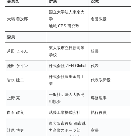
委員長
所属
役職
国立大学法人東京大
大場 善次郎
学
名誉教授
地域 CPS 研究塾
委員
東大阪市立日新高等
芦田 じゅん
校⾧
学校
池田 ケイン
株式会社 ZEN Global
代表
株式会社豊里金属工
岩水 建二
代表取締役
業
一般社団法人大阪発
上野 亮
専務理事
明協会
白石 政良
武藤工業株式会社
執行役員
東大阪市役所 都市魅
辻尾 博史
力産業スポーツ部
室⾧