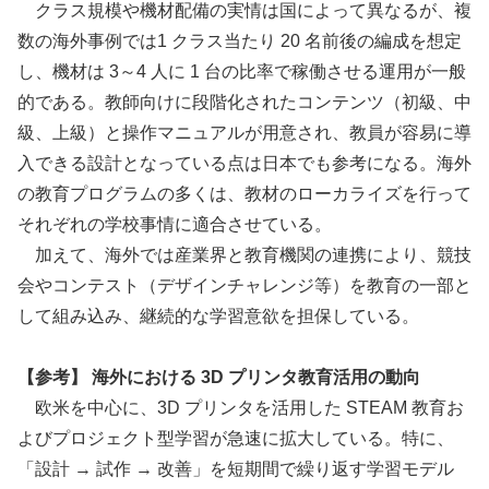
クラス規模や機材配備の実情は国によって異なるが、複
数の海外事例では1 クラス当たり 20 名前後の編成を想定
し、機材は 3～4 人に 1 台の比率で稼働させる運用が一般
的である。教師向けに段階化されたコンテンツ（初級、中
級、上級）と操作マニュアルが用意され、教員が容易に導
入できる設計となっている点は日本でも参考になる。海外
の教育プログラムの多くは、教材のローカライズを行って
それぞれの学校事情に適合させている。
加えて、海外では産業界と教育機関の連携により、競技
会やコンテスト（デザインチャレンジ等）を教育の一部と
して組み込み、継続的な学習意欲を担保している。
【参考】 海外における 3D プリンタ教育活用の動向
欧米を中心に、3D プリンタを活用した STEAM 教育お
よびプロジェクト型学習が急速に拡大している。特に、
「設計 → 試作 → 改善」を短期間で繰り返す学習モデル