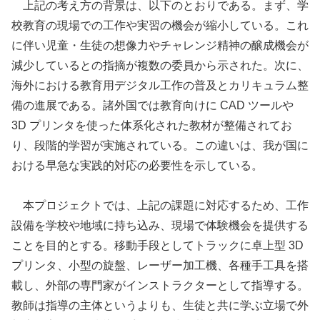
上記の考え方の背景は、以下のとおりである。まず、学
校教育の現場での工作や実習の機会が縮小している。これ
に伴い児童・生徒の想像力やチャレンジ精神の醸成機会が
減少しているとの指摘が複数の委員から示された。次に、
海外における教育用デジタル工作の普及とカリキュラム整
備の進展である。諸外国では教育向けに CAD ツールや
3D プリンタを使った体系化された教材が整備されてお
り、段階的学習が実施されている。この違いは、我が国に
おける早急な実践的対応の必要性を示している。
本プロジェクトでは、上記の課題に対応するため、工作
設備を学校や地域に持ち込み、現場で体験機会を提供する
ことを目的とする。移動手段としてトラックに卓上型 3D
プリンタ、小型の旋盤、レーザー加工機、各種手工具を搭
載し、外部の専門家がインストラクターとして指導する。
教師は指導の主体というよりも、生徒と共に学ぶ立場で外