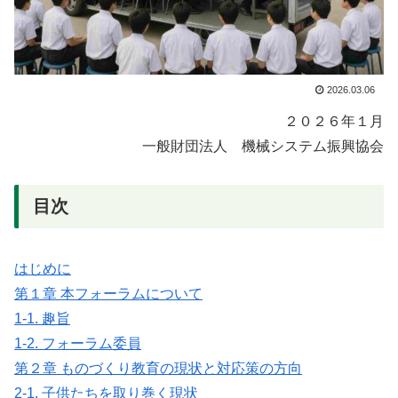
2026.03.06
２０２６年１月
一般財団法人 機械システム振興協会
目次
はじめに
第１章 本フォーラムについて
1-1. 趣旨
1-2. フォーラム委員
第２章 ものづくり教育の現状と対応策の方向
2-1. 子供たちを取り巻く現状