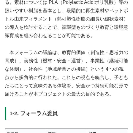
る。素材については PLA（Polylactic Acid:ポリ乳酸）等の
扱いやすい樹脂を基本とし、段階的に再生素材やペットボ
トル由来フィラメント（熱可塑性樹脂の細⾧い線状素材）
の導入を検討することで、循環型ものづくり教育と環境意
識育成を組み合わせることが可能である。
本フォーラムの議論は、教育的価値（創造性・思考力の
育成）、実務性（機材・安全・運営）、事業性（継続可能
な体制）、社会性（地域産業との接続）という 4 つの視
点から多角的に行われた。これらの視点を統合し、子ども
たちにとって意味のある体験を、安全かつ持続可能な形で
届けることが本プロジェクトの最大の目的である。
1-2. フォーラム委員