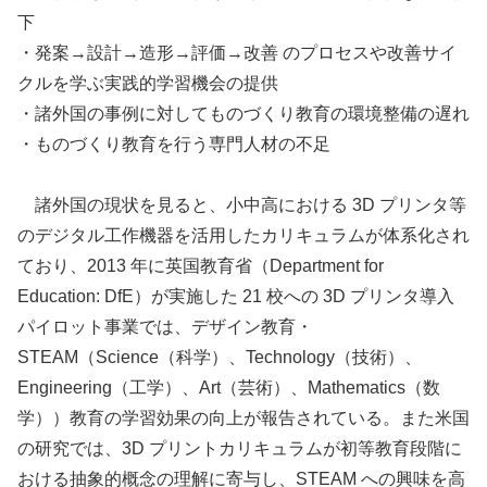
下
・発案→設計→造形→評価→改善 のプロセスや改善サイ
クルを学ぶ実践的学習機会の提供
・諸外国の事例に対してものづくり教育の環境整備の遅れ
・ものづくり教育を行う専門人材の不足
諸外国の現状を見ると、小中高における 3D プリンタ等
のデジタル工作機器を活用したカリキュラムが体系化され
ており、2013 年に英国教育省（Department for
Education: DfE）が実施した 21 校への 3D プリンタ導入
パイロット事業では、デザイン教育・
STEAM（Science（科学）、Technology（技術）、
Engineering（工学）、Art（芸術）、Mathematics（数
学））教育の学習効果の向上が報告されている。また米国
の研究では、3D プリントカリキュラムが初等教育段階に
おける抽象的概念の理解に寄与し、STEAM への興味を高