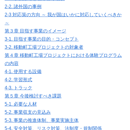
2-2. 諸外国の事例
2-3 対応策の方向 ～ 我が国はいかに対応していくべきか
～
第３章 目指す事業のイメージ
3-1. 目指す事業の目的・コンセプト
3-2. 移動町工場プロジェクトの対象者
第４章 移動町工場プロジェクトにおける体験プログラム
の内容
4-1. 使用する設備
4-2. 学習形式
4-3. トラック
第５章 今後検討すべき課題
5-1. 必要な人材
5-2. 事業収支の見込み
5-3. 事業の推進体制、事業実施主体
5-4. 安全対策、リスク対策、法制度・規制関係