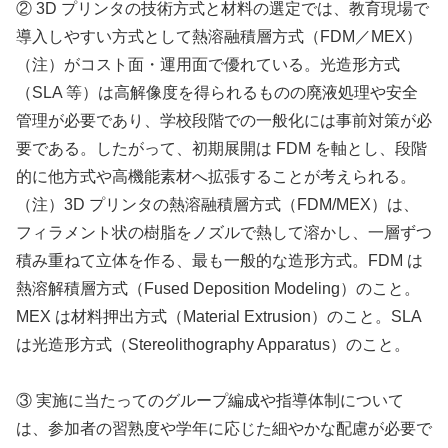
② 3D プリンタの技術方式と材料の選定では、教育現場で
導入しやすい方式として熱溶融積層方式（FDM／MEX）
（注）がコスト面・運用面で優れている。光造形方式
（SLA 等）は高解像度を得られるものの廃液処理や安全
管理が必要であり、学校段階での一般化には事前対策が必
要である。したがって、初期展開は FDM を軸とし、段階
的に他方式や高機能素材へ拡張することが考えられる。
（注）3D プリンタの熱溶融積層方式（FDM/MEX）は、
フィラメント状の樹脂をノズルで熱して溶かし、一層ずつ
積み重ねて立体を作る、最も一般的な造形方式。FDM は
熱溶解積層方式（Fused Deposition Modeling）のこと。
MEX は材料押出方式（Material Extrusion）のこと。SLA
は光造形方式（Stereolithography Apparatus）のこと。
③ 実施に当たってのグループ編成や指導体制について
は、参加者の習熟度や学年に応じた細やかな配慮が必要で