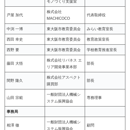
モノづくり支援室
株式会社
戸屋 加代
代表取締役
MACHICOCO
中渕 一博
東大阪市教育委員会
みらい教育室⾧
西田 幸史
東大阪市教育委員会
教育政策室⾧
西野 要
東大阪市教育委員会
学校教育推進室⾧
株式会社リバネス エ
藤田 大悟
部⾧
リア開発事業本部
株式会社アスペクト
間野 隆久
部⾧
購買部
一般財団法人機械シ
山田 宗範
専務理事
ステム振興協会
事務局
一般財団法人機械シ
相澤 徹
顧問
ステム振興協会