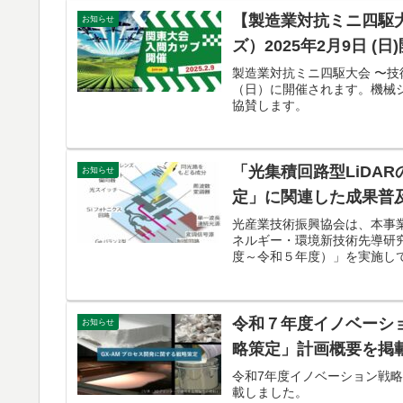
【製造業対抗ミニ四駆
お知らせ
ズ）2025年2月9日 (日
製造業対抗ミニ四駆大会 〜技
（日）に開催されます。機械
協賛します。
「光集積回路型LiDA
お知らせ
定」に関連した成果普
光産業技術振興協会は、本事
ネルギー・環境新技術先導研究
度～令和５年度）」を実施し
令和７年度イノベーショ
お知らせ
略策定」計画概要を掲
令和7年度イノベーション戦略
載しました。