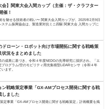
大会】関東大会入間カップ（主催：ザ・クラフター
)開催！
術を魅せる技術者の戦い〜 関東大会入間カップが、2025年2月9日
システム振興協会は、製造業対抗ミニ四駆 関東大会 入間カップに
Rのドローン・ロボット向け市場開拓に関する戦略策
及状況をまとめました
業の成果に基づき、令和４年度NEDOの先導研究に採択され、「エ
プログラム/空のモビリティ用光集積型LiDARセンサ（令和４年
ています。
ン戦略策定事業「GX-AMプロセス開発に関する戦
載しました
策定事業「GX-AMプロセス開発に関する戦略策定」計画概要を掲