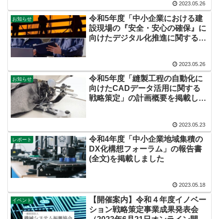
2023.05.26
令和5年度「中小企業における建
お知らせ
設現場の『安全・安心の確保』に
向けたデジタル化推進に関する戦
略策定」の計画概要を掲載しまし
た
2023.05.26
令和5年度「縫製工程の自動化に
お知らせ
向けたCADデータ活用に関する
戦略策定」の計画概要を掲載しま
した
2023.05.23
令和4年度「中小企業地域集積の
レポート
DX化構想フォーラム」の報告書
(全文)を掲載しました
2023.05.18
【開催案内】令和４年度イノベー
イベント
ション戦略策定事業成果発表会