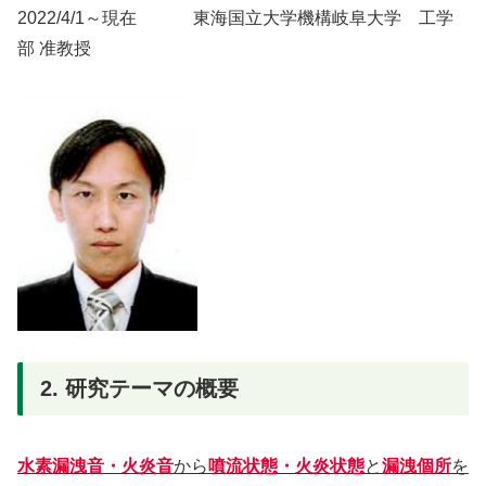
2022/4/1～現在 東海国立大学機構岐阜大学 工学
部 准教授
2. 研究テーマの概要
水素漏洩音・火炎音
から
噴流状態・火炎状態
と
漏洩個所
を