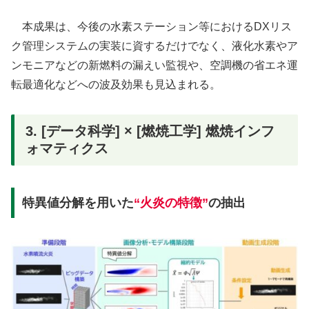
本成果は、今後の水素ステーション等におけるDXリス
ク管理システムの実装に資するだけでなく、液化水素やア
ンモニアなどの新燃料の漏えい監視や、空調機の省エネ運
転最適化などへの波及効果も見込まれる。
3. [データ科学] × [燃焼工学] 燃焼インフ
ォマティクス
特異値分解を用いた
“火炎の特徴”
の抽出