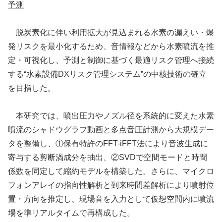
予測
脱炭素化に伴い利用拡大が見込まれる水素の漏えい・爆
発リスクを最小化するため、音情報などから水素噴流を推
定・可視化し、予測と制御に基づく最適リスク管理へ接続
する“水素設備DXリスク管理システム”の中核技術の確立
を目指した。
本研究では、噴出圧力やノズル径を系統的に変えた水素
噴流のシャドウグラフ動画と多点音圧計測から大規模デー
タを整備し、①保有特許のFFT-iFFT法により音波生成に
寄与する剪断渦成分を抽出、②SVDで空間モードと時間
係数を同定して縮約モデルを構築した。さらに、マイクロ
フォンアレイの指向性解析と到来時間差解析により噴射位
置・方向を推定し、現場音を入力として仮想空間内に噴流
場を準リアルタイムで再構成した。