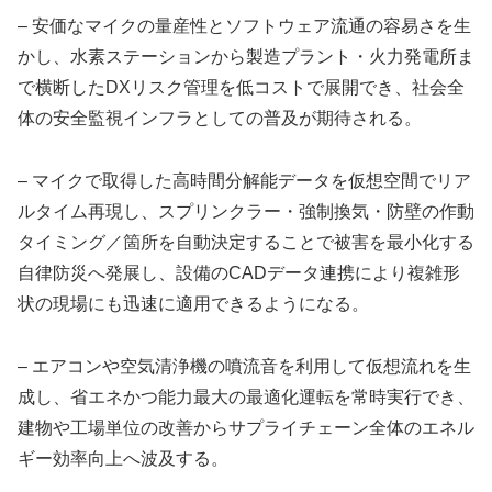
– 安価なマイクの量産性とソフトウェア流通の容易さを生
かし、水素ステーションから製造プラント・火力発電所ま
で横断したDXリスク管理を低コストで展開でき、社会全
体の安全監視インフラとしての普及が期待される。
– マイクで取得した高時間分解能データを仮想空間でリア
ルタイム再現し、スプリンクラー・強制換気・防壁の作動
タイミング／箇所を自動決定することで被害を最小化する
自律防災へ発展し、設備のCADデータ連携により複雑形
状の現場にも迅速に適用できるようになる。
– エアコンや空気清浄機の噴流音を利用して仮想流れを生
成し、省エネかつ能力最大の最適化運転を常時実行でき、
建物や工場単位の改善からサプライチェーン全体のエネル
ギー効率向上へ波及する。