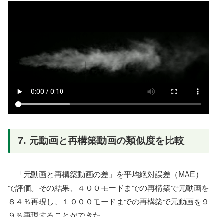
7. 元動画と再構築動画の類似度を比較
「元動画と再構築動画の差」を平均絶対誤差（MAE）
で評価。その結果、４００モードまでの再構築で元動画を
８４％再現し、１０００モードまでの再構築で元動画を９
９％再現することができた。