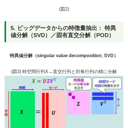
(図2)
5. ビッグデータからの特徴量抽出： 特異
値分解（SVD）／固有直交分解（POD）
特異値分解（singular value decomposition; SVD）
(図3) 時空間行列X→直交行列と対角行列の積に分解