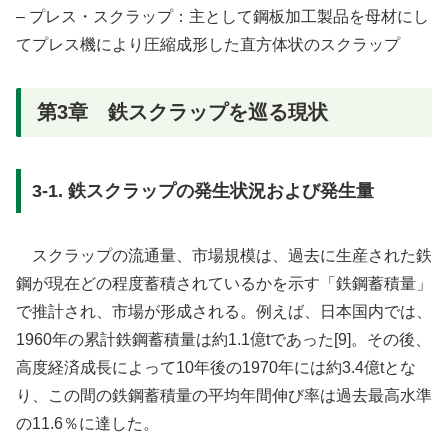
– プレス・スクラップ：主として鋼板加工製品を母材にし
てプレス機により圧縮成形した直方体状のスクラップ
第3章 鉄スクラップを巡る現状
3-1. 鉄スクラップの発生状況および発生量
スクラップの流通量、市場規模は、過去に生産された鉄
鋼が現在どの程度蓄積されているかを示す「鉄鋼蓄積量」
で推計され、市場が形成される。例えば、日本国内では、
1960年の累計鉄鋼蓄積量は約1.1億tであった[9]。その後、
高度経済成長によって10年後の1970年には約3.4億tとな
り、この間の鉄鋼蓄積量の平均年間伸び率は過去最高水準
の11.6％に達した。