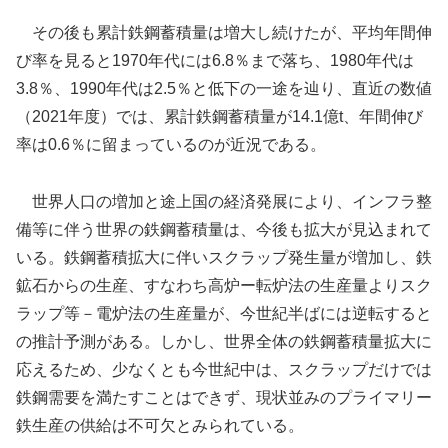
その後も累計鉄鋼蓄積量は増大し続けたが、平均年間伸
び率を見ると1970年代には6.8％まで落ち、1980年代は
3.8％、1990年代は2.5％と低下の一途を辿り、直近の数値
（2021年度）では、累計鉄鋼蓄積量が14.1億t、年間伸び
率は0.6％に留まっているのが近況である。
世界人口の増加と途上国の経済発展により、インフラ整
備等に伴う世界の鉄鋼蓄積量は、今後も拡大が見込まれて
いる。鉄鋼蓄積拡大に伴いスクラップ発生量が増加し、鉄
鉱石からの生産、すなわち高炉ー転炉法の生産量よりスク
ラップ等－電炉法の生産量が、今世紀半ばには逆転すると
の推計予測がある。しかし、世界全体の鉄鋼蓄積量拡大に
応えるため、少なくとも今世紀中は、スクラップだけでは
鉄鋼需要を満たすことはできず、現状並みのプライマリー
鉄生産の供給は不可欠とみられている。