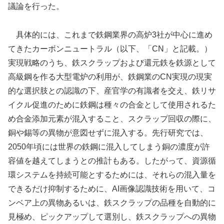
議論を行った。
具体的には、これまで鉄鋼業界の高炉3社が中心に進め
てきたカーボンニュートラル（以下、「CN」と記載。）
実現戦略のうち、鉄スクラップおよび還元鉄を鉄源として
高級鋼を作る大型電炉の利用が、鉄鋼業のCN実現の現実
的な選択肢との認識の下、産官学の有識者を交え、鉄リサ
イクル促進のために鉄鋼は種々の合金として使用されるた
め合金添加元素が混入すること、スクラップ回収の際に、
銅や錫等の異物が意図せずに混入する。先行研究では、
2050年頃には世界の鉄鋼に混入してしまう銅の濃度が許
容値を越えてしまうとの推計もある。したがって、資源循
環システムを持続可能とするためには、それらの混入量を
できるだけ抑制するために、AI画像認識技術を用いて、コ
ンベア上の異物あるいは、鉄スクラップの品種を自動的に
見極め、ピックアップして選別し、鉄スクラップへの異物