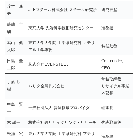
岸本 康
JFEスチール株式会社 スチール研究所
研究技監
夫
醍醐 市
東京大学 先端科学技術研究センター
准教授
朗
武山 健
東京大学大学院 工学系研究科 マテリ
特任助教
太郎
アル工学専攻
田島 圭
Co-Founder,
株式会社EVERSTEEL
二郎
CEO
常務取締役
寺崎 英
ハリタ金属株式会社
リサイクル事業
樹
本部長
中島 賢
一般社団法人 資源循環プロバイダ
理事長
一
林 誠一
株式会社鉄リサイクリング・リサーチ
代表取締役
松浦 宏
東京大学大学院 工学系研究科 マテリ
准教授