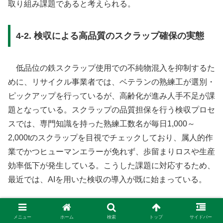
取り組み課題であると考えられる。
4-2. 検収による高品質のスクラップ確保の実態
低品位の鉄スクラップ使用での不純物混入を抑制するた
めに、リサイクル事業者では、ベテランの熟練工が選別・
ピックアップを行っているが、高齢化が進み人手不足が課
題となっている。スクラップの品質担保を行う検収プロセ
スでは、専門知識を持った熟練工数名が毎日1,000～
2,000tのスクラップを目視でチェックしており、属人的作
業でかつヒューマンエラーが免れず、歩留まりロスや生産
効率低下が発生している。こうした課題に対応するため、
最近では、AIを用いた検収の導入が既に始まっている。
これまでは、スクラップの品位（不純物の混入濃度）と
メニュー
ホーム
検索
トップ
サイドバー
価格を直接対応づけることができていないため、スクラッ