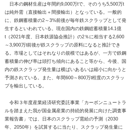
日本の鋼材生産は年間約9,000万tで、そのうち5,500万t
は純外需（直接輸出＋間接輸出）となっている。一般的
に、鉄鋼蓄積量の2～3%前後が毎年鉄スクラップとして発
生するといわれている。現在国内の鉄鋼総蓄積量14.1億
t（2021年度、日本鉄源協会推計）の2％に相当する2,600
～3,900万t前後が鉄スクラップの原料になると推計でき
る。市場としてはそれなりの規模ではあるが、一方で鉄鋼
蓄積量の伸び率は頭打ち傾向にあること等から、今後、国
内の鉄スクラップ発生量は横ばいあるいは縮小に向かうと
予測されている。また、年間600～800万t程度のスクラッ
プを輸出している。
令和３年度産業経済研究委託事業「カーボンニュートラ
ルを踏まえた我が国金属産業の持続的発展に向けた調査事
業報告書」では、日本のスクラップ需給の予測（2030
年、2050年）を試算するに当たり、スクラップ発生量に