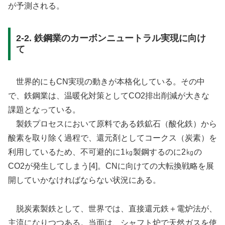
が予測される。
2-2. 鉄鋼業のカーボンニュートラル実現に向け
て
世界的にもCN実現の動きが本格化している。その中
で、鉄鋼業は、温暖化対策としてCO2排出削減が大きな
課題となっている。
製鉄プロセスにおいて原料である鉄鉱石（酸化鉄）から
酸素を取り除く過程で、還元剤としてコークス（炭素）を
利用しているため、不可避的に1㎏製鋼するのに2㎏の
CO2が発生してしまう[4]。CNに向けての大転換戦略を展
開していかなければならない状況にある。
脱炭素製鉄として、世界では、直接還元鉄＋電炉法が、
主流になりつつある。当面は、シャフト炉で天然ガスを使