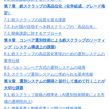
第７章 鉄スクラップの高品位化（化学組成、グレード推
定）
7-1. 鉄スクラップの品質を巡る課題
7-2. わが国が目指すべき鉄スクラップの「高品位化」
7-3. 開発課題に対するアプローチ
第８章 コンベア選別技術による鉄スクラップのソーティ
ング（システム構成上の課題)
8-1. 鉄スクラップの高品質化実現のための選別システムの
要求仕様
8-2. ベルトコンベア方式の選別システムの採用
8-3. スクラップ選別システムに求められる基本性能
第９章 選別システムの開発と並行して進めて行くことが
大切な課題
9-1. 鉄スクラップ規格の標準化（AI選別技術開発による市
場の透明性向上)
9-2. 静脈産業と動脈産業との間での情報連携