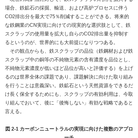
場合、鉄鉱石の採掘、輸送、および高炉プロセスに伴う
CO2排出分を最大で75％削減することができる。将来的
な鉄鋼業のCN実現に向けての現実的な選択肢として、鉄
スクラップの使用量を拡大し自らのCO2排出量を抑制す
るというのが、世界的にも大前提になりつつある。
その観点からも、鉄スクラップの品位（鉄鋼材および鉄
スクラップ中の銅等の不純物元素の含有濃度を品位とし、
不純物元素濃度が低いほど品位が高いと評価する）を上げ
るのは世界全体の課題であり、課題解決に向けた取り組み
を行うことは意義深い。鉄鉱石という天然資源をできるだ
け長く保全するためにも、スクラップの有効利用は、今取
り組んでおいて、後に「後悔しない」有効な戦略であると
言える。
図 2-1 カーボンニュートラルの実現に向けた複数のアプロ
ーチ