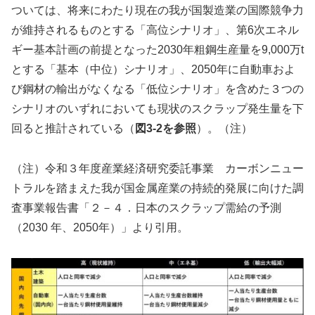
ついては、将来にわたり現在の我が国製造業の国際競争力
が維持されるものとする「高位シナリオ」、第6次エネル
ギー基本計画の前提となった2030年粗鋼生産量を9,000万t
とする「基本（中位）シナリオ」、2050年に自動車およ
び鋼材の輸出がなくなる「低位シナリオ」を含めた３つの
シナリオのいずれにおいても現状のスクラップ発生量を下
回ると推計されている（
図3-2を参照
）。（注）
（注）令和３年度産業経済研究委託事業 カーボンニュー
トラルを踏まえた我が国金属産業の持続的発展に向けた調
査事業報告書「２－４．日本のスクラップ需給の予測
（2030 年、2050年）」より引用。