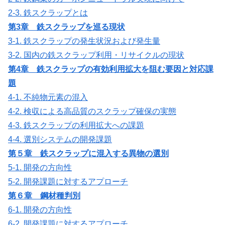
2-3. 鉄スクラップとは
第3章 鉄スクラップを巡る現状
3-1. 鉄スクラップの発生状況および発生量
3-2. 国内の鉄スクラップ利用・リサイクルの現状
第4章 鉄スクラップの有効利用拡大を阻む要因と対応課
題
4-1. 不純物元素の混入
4-2. 検収による高品質のスクラップ確保の実態
4-3. 鉄スクラップの利用拡大への課題
4-4. 選別システムの開発課題
第５章 鉄スクラップに混入する異物の選別
5-1. 開発の方向性
5-2. 開発課題に対するアプローチ
第６章 鋼材種判別
6-1. 開発の方向性
6-2. 開発課題に対するアプローチ