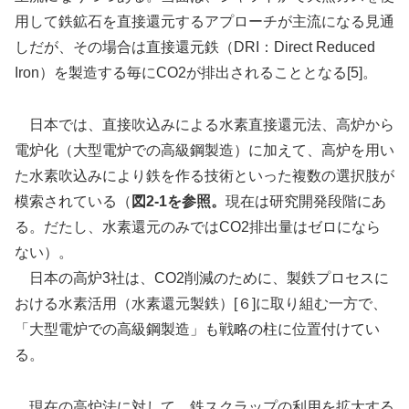
用して鉄鉱石を直接還元するアプローチが主流になる見通
しだが、その場合は直接還元鉄（DRI：Direct Reduced
Iron）を製造する毎にCO2が排出されることとなる[5]。
日本では、直接吹込みによる水素直接還元法、高炉から
電炉化（大型電炉での高級鋼製造）に加えて、高炉を用い
た水素吹込みにより鉄を作る技術といった複数の選択肢が
模索されている（
図2-1を参照。
現在は研究開発段階にあ
る。だたし、水素還元のみではCO2排出量はゼロになら
ない）。
日本の高炉3社は、CO2削減のために、製鉄プロセスに
おける水素活用（水素還元製鉄）[６]に取り組む一方で、
「大型電炉での高級鋼製造」も戦略の柱に位置付けてい
る。
現在の高炉法に対して、鉄スクラップの利用を拡大する